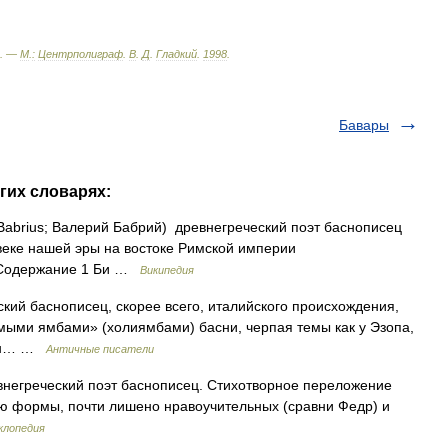
. —
М
.
:
Центрполиграф
.
В
.
Д
.
Гладкий
.
1998
.
Бавары
гих словарях:
us Babrius; Валерий Бабрий) древнегреческий поэт баснописец
 веке нашей эры на востоке Римской империи
. Содержание 1 Би …
Википедия
ческий баснописец, скорее всего, италийского происхождения,
омыми ямбами» (холиямбами) басни, черпая темы как у Эзопа,
язан… …
Античные писатели
внегреческий поэт баснописец. Стихотворное переложение
ю формы, почти лишено нравоучительных (сравни Федр) и
клопедия