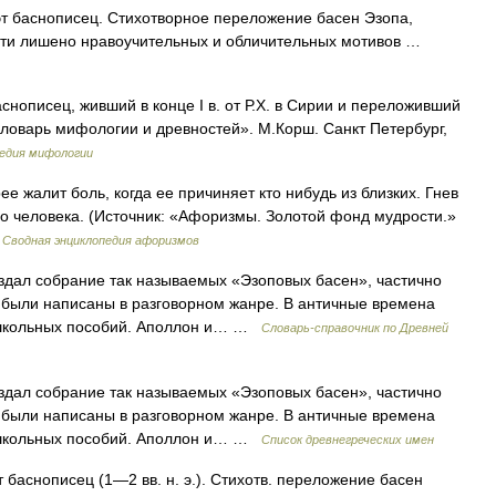
оэт баснописец. Стихотворное переложение басен Эзопа,
ти лишено нравоучительных и обличительных мотивов …
аснописец, живший в конце I в. от Р.Х. в Сирии и переложивший
 словарь мифологии и древностей». М.Корш. Санкт Петербург,
едия мифологии
рее жалит боль, когда ее причиняет кто нибудь из близких. Гнев
о человека. (Источник: «Афоризмы. Золотой фонд мудрости.»
…
Сводная энциклопедия афоризмов
Издал собрание так называемых «Эзоповых басен», частично
 были написаны в разговорном жанре. В античные времена
е школьных пособий. Аполлон и… …
Cловарь-справочник по Древней
Издал собрание так называемых «Эзоповых басен», частично
 были написаны в разговорном жанре. В античные времена
е школьных пособий. Аполлон и… …
Список древнегреческих имен
баснописец (1—2 вв. н. э.). Стихотв. переложение басен