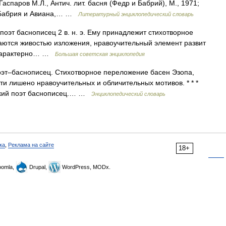
Гаспаров М.Л., Антич. лит. басня (Федр и Бабрий), М., 1971;
, Бабрия и Авиана,… …
Литературный энциклопедический словарь
т баснописец 2 в. н. э. Ему принадлежит стихотворное
аются живостью изложения, нравоучительный элемент развит
; характерно… …
Большая советская энциклопедия
 поэт–баснописец. Стихотворное переложение басен Эзопа,
 лишено нравоучительных и обличительных мотивов. * * *
еский поэт баснописец.… …
Энциклопедический словарь
ка
,
Реклама на сайте
18+
omla,
Drupal,
WordPress, MODx.