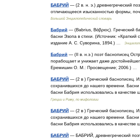
БАБРИЙ
— (2 в. н. э.) древнегреческий п
отличающееся изысканностью формы, поч
Большой Энциклопедический словарь
Бабрий
— (Babrius, Βάβριος). Греческий б
басни Эзопа в стихи. (Источник: «Краткий
издание А. С. Суворина, 1894.) …
Энциклоп
Бабрий
— (II в. н.э.) поэт баснописец Ост
порабощает и унижает даже достойнейшег
Еремишин О. М.: Просвещение; 2006.) 
БАБРИЙ
— (2 в ) Греческий баснописец. 
сохранившихся до нашего времени. Басни
басни Бабрия использовались в качеств
Греции и Риму, по мифологии
БАБРИЙ
— (2 в ) Греческий баснописец. 
сохранившихся до нашего времени. Басни
басни Бабрия использовались в качеств
БАБРИЙ
— БАБРИЙ, древнегреческий поэт 