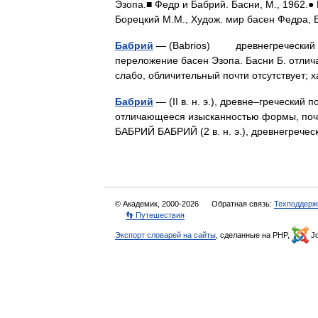
Эзопа.■ Федр и Бабрий. Басни, М., 1962.● 
Борецкий М.М., Худож. мир басен Федра
Бабрий
— (Babrios) древнегреческий поэ
переложение басен Эзопа. Басни Б. отлич
слабо, обличительный почти отсутствует
Бабрий
— (II в. н. э.), древне–греческий
отличающееся изысканностью формы, почти
БАБРИЙ БАБРИЙ (2 в. н. э.), древнегреч
© Академик, 2000-2026
Обратная связь:
Техподдерж
👣 Путешествия
Экспорт словарей на сайты
, сделанные на PHP,
Jo