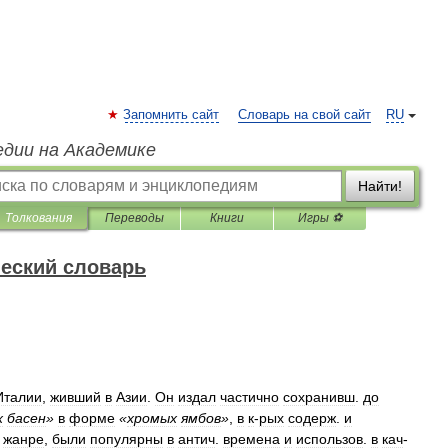
Запомнить сайт
Словарь на свой сайт
RU
едии на Академике
Найти!
Толкования
Переводы
Книги
Игры ⚽
еский словарь
Италии
,
живший
в
Азии
.
Он
издал
частично
сохранивш
.
до
х
басен
»
в
форме
«
хромых
ямбов
»
,
в
к
-
рых
содерж
.
и
жанре
,
были
популярны
в
антич
.
времена
и
использов
.
в
кач
-