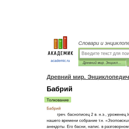
Словари и энциклоп
academic.ru
Древний мир. Энциклопедический словарь
Древний мир. Энциклопедич
Бабрий
Толкование
Бабрий
греч
.
баснописец
2
в
.
н
.
э
.,
уроженец
нашего
времени
собрание
т
.
н
.
«
Эзоповски
анекдоты
.
Его
басни
,
напис
.
в
разговорном