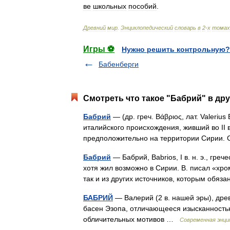
ве
школьных
пособий
.
Древний
мир
.
Энциклопедический
словарь
в
2
-
х
томах
Игры ⚽
Нужно решить контрольную?
Бабенберги
Смотреть что такое "Бабрий" в дру
Бабрий
— (др. греч. Βάβριος, лат. Valeri
италийского происхождения, живший во II
предположительно на территории Сирии
Бабрий
— Бабрий, Babrios, I в. н. э., гре
хотя жил возможно в Сирии. В. писал «хр
так и из других источников, которым об
БАБРИЙ
— Валерий (2 в. нашей эры), дре
басен Эзопа, отличающееся изысканность
обличительных мотивов …
Современная энци